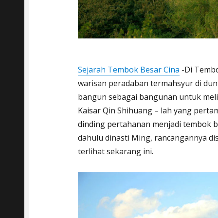
Sejarah Tembok Besar C
ina
-Di Tembo
warisan peradaban termahsyur di duni
bangun sebagai bangunan untuk meli
Kaisar Qin Shihuang – lah yang per
dinding pertahanan menjadi tembok b
dahulu dinasti Ming, rancangannya d
terlihat sekarang ini.