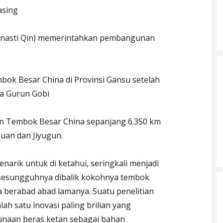
asing
(Dinasti Qin) memerintahkan pembangunan
ok Besar China di Provinsi Gansu setelah
ra Gurun Gobi
un Tembok Besar China sepanjang 6.350 km
uan dan Jiyugun.
arik untuk di ketahui, seringkali menjadi
sesungguhnya dibalik kokohnya tembok
a berabad abad lamanya. Suatu penelitian
h satu inovasi paling brilian yang
unaan beras ketan sebagai bahan