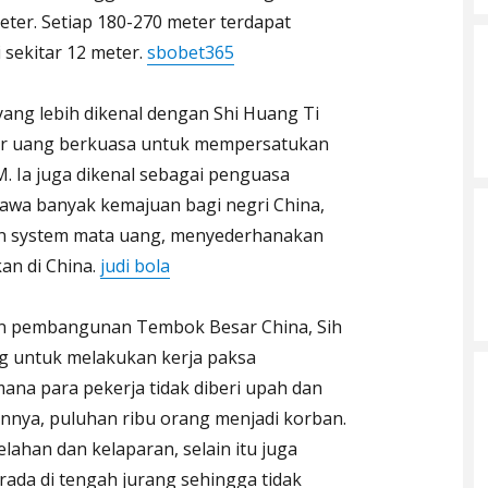
ter. Setiap 180-270 meter terdapat
 sekitar 12 meter.
sbobet365
yang lebih dikenal dengan Shi Huang Ti
er uang berkuasa untuk mempersatukan
M. Ia juga dikenal sebagai penguasa
awa banyak kemajuan bagi negri China,
an system mata uang, menyederhanakan
an di China.
judi bola
an pembangunan Tembok Besar China, Sih
g untuk melakukan kerja paksa
a para pekerja tidak diberi upah dan
nya, puluhan ribu orang menjadi korban.
ahan dan kelaparan, selain itu juga
da di tengah jurang sehingga tidak