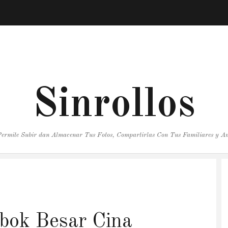
Sinrollos
 Permite Subir dan Almacenar Tus Fotos, Compartirlas Con Tus Familiares y A
bok Besar Cina