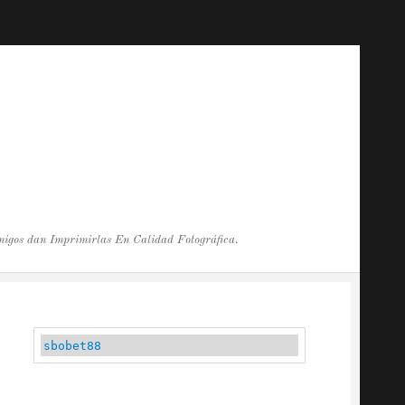
migos dan Imprimirlas En Calidad Fotográfica.
sbobet88