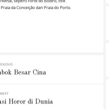
enal, seperti Forte do Boldró, titik
Praia da Conceição dan Praia do Porto.
REVIOUS
bok Besar Cina
NEXT
si Horor di Dunia