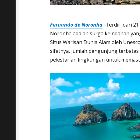
Fernando de Noronha
-Terdiri dari 2
Noronha adalah surga keindahan yang 
Situs Warisan Dunia Alam oleh Unesco
sifatnya, jumlah pengunjung terbata
pelestarian lingkungan untuk memasuk