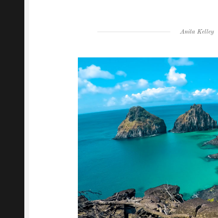
Author
Anita Kelley