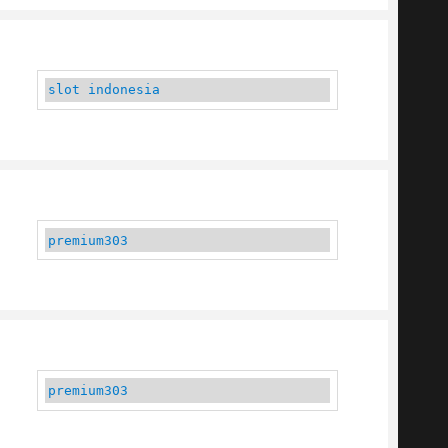
slot indonesia
premium303
premium303