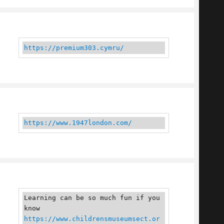
https://premium303.cymru/
https://www.1947london.com/
Learning can be so much fun if you 
know 
https://www.childrensmuseumsect.or