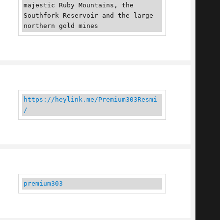
majestic Ruby Mountains, the 
Southfork Reservoir and the large 
northern gold mines
https://heylink.me/Premium303Resmi
/
premium303