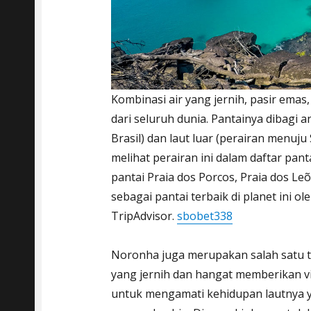
Kombinasi air yang jernih, pasir ema
dari seluruh dunia. Pantainya dibagi 
Brasil) dan laut luar (perairan menuj
melihat perairan ini dalam daftar panta
pantai Praia dos Porcos, Praia dos Leõ
sebagai pantai terbaik di planet ini 
TripAdvisor.
sbobet338
Noronha juga merupakan salah satu t
yang jernih dan hangat memberikan vi
untuk mengamati kehidupan lautnya y