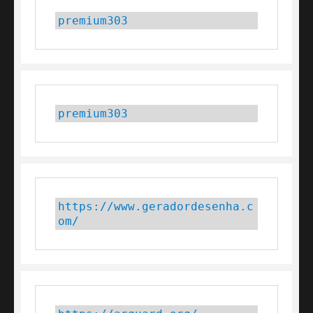
premium303
premium303
https://www.geradordesenha.c
om/