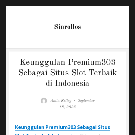
Sinrollos
Keunggulan Premium303
Sebagai Situs Slot Terbaik
di Indonesia
Author
Posted
Anita Kelley
September
on
18, 2023
Keunggulan Premium303 Sebagai Situs