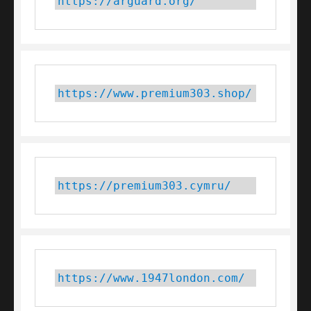
https://arguard.org/
https://www.premium303.shop/
https://premium303.cymru/
https://www.1947london.com/