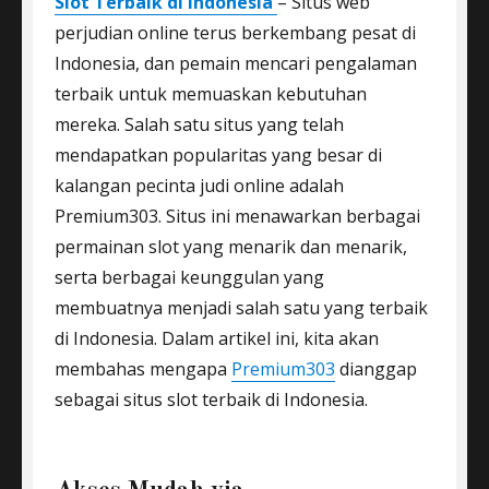
Slot Terbaik di Indonesia
– Situs web
perjudian online terus berkembang pesat di
Indonesia, dan pemain mencari pengalaman
terbaik untuk memuaskan kebutuhan
mereka. Salah satu situs yang telah
mendapatkan popularitas yang besar di
kalangan pecinta judi online adalah
Premium303. Situs ini menawarkan berbagai
permainan slot yang menarik dan menarik,
serta berbagai keunggulan yang
membuatnya menjadi salah satu yang terbaik
di Indonesia. Dalam artikel ini, kita akan
membahas mengapa
Premium303
dianggap
sebagai situs slot terbaik di Indonesia.