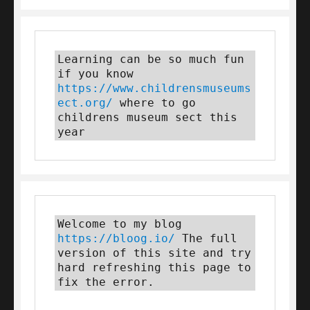
Learning can be so much fun 
if you know 
https://www.childrensmuseums
ect.org/
 where to go 
childrens museum sect this 
year
Welcome to my blog 
https://bloog.io/
 The full 
version of this site and try 
hard refreshing this page to 
fix the error.