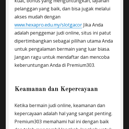
kuat, bonus yang menguntungkan, layanan
pelanggan yang baik, dan bisa jugak melalui
akses mudah dengan
www.hexapro.edu.my/slotgacor
Jika Anda
adalah penggemar judi online, situs ini patut
dipertimbangkan sebagai pilihan utama Anda
untuk pengalaman bermain yang luar biasa.
Jangan ragu untuk mendaftar dan mencoba
keberuntungan Anda di Premium303.
Keamanan dan Kepercayaan
Ketika bermain judi online, keamanan dan
kepercayaan adalah hal yang sangat penting.
Premium303 memahami hal ini dengan baik