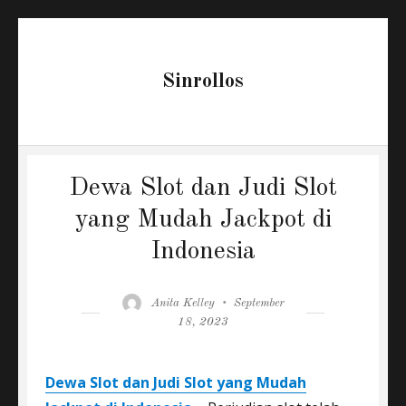
Sinrollos
Dewa Slot dan Judi Slot
yang Mudah Jackpot di
Indonesia
Author
Posted
Anita Kelley
September
on
18, 2023
Dewa Slot dan Judi Slot yang Mudah