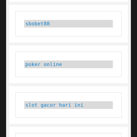
sbobet88
poker online
slot gacor hari ini