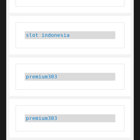
slot indonesia
premium303
premium303