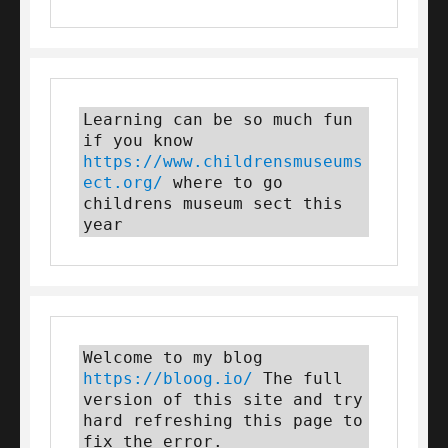
Learning can be so much fun 
if you know 
https://www.childrensmuseums
ect.org/
 where to go 
childrens museum sect this 
year
Welcome to my blog 
https://bloog.io/
 The full 
version of this site and try 
hard refreshing this page to 
fix the error.