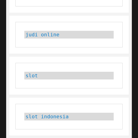
judi online
slot
slot indonesia