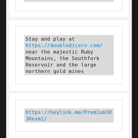
Stay and play at 
https://doubledicerv.com/
near the majestic Ruby 
Mountains, the Southfork 
Reservoir and the large 
northern gold mines
https://heylink.me/Premium30
3Resmi/