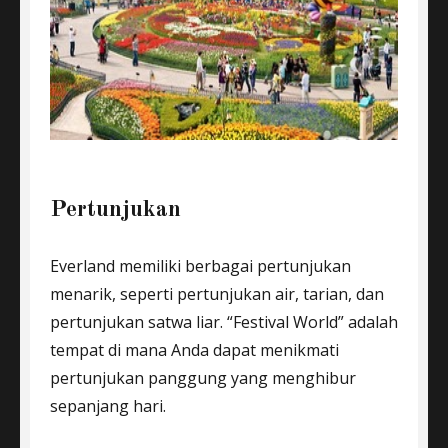
Pertunjukan
Everland memiliki berbagai pertunjukan
menarik, seperti pertunjukan air, tarian, dan
pertunjukan satwa liar. “Festival World” adalah
tempat di mana Anda dapat menikmati
pertunjukan panggung yang menghibur
sepanjang hari.