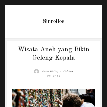
Sinrollos
Wisata Aneh yang Bikin
Geleng Kepala
Author
Posted
Anita Kelley
October
on
26, 2019