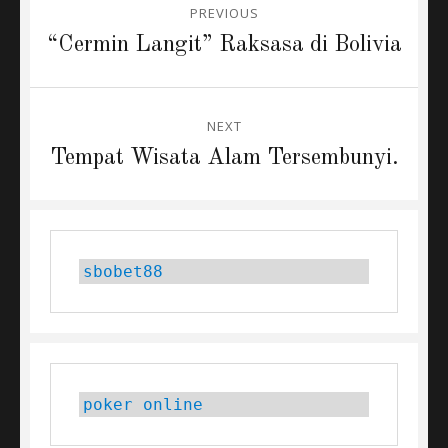
PREVIOUS
navigation
Previous
“Cermin Langit” Raksasa di Bolivia
post:
NEXT
Next
Tempat Wisata Alam Tersembunyi.
post:
sbobet88
poker online