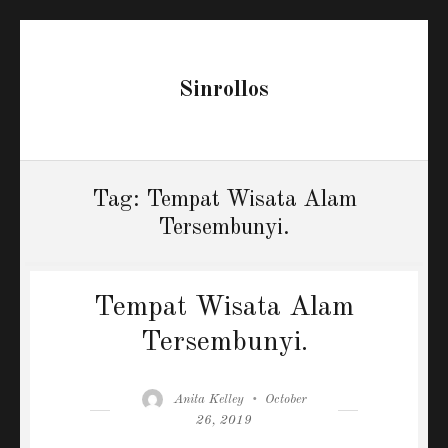
Sinrollos
Tag:
Tempat Wisata Alam
Tersembunyi.
Tempat Wisata Alam
Tersembunyi.
Author
Posted
Anita Kelley
October
on
26, 2019