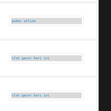
poker online
slot gacor hari ini
slot gacor hari ini