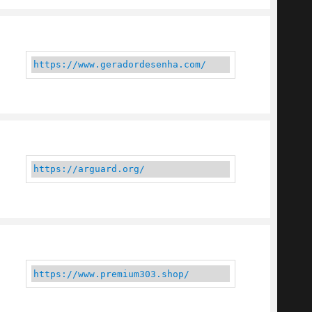
https://www.geradordesenha.com/
https://arguard.org/
https://www.premium303.shop/