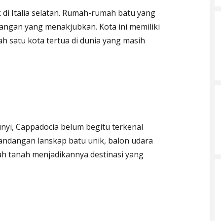
 di Italia selatan. Rumah-rumah batu yang
angan yang menakjubkan. Kota ini memiliki
h satu kota tertua di dunia yang masih
yi, Cappadocia belum begitu terkenal
andangan lanskap batu unik, balon udara
ah tanah menjadikannya destinasi yang