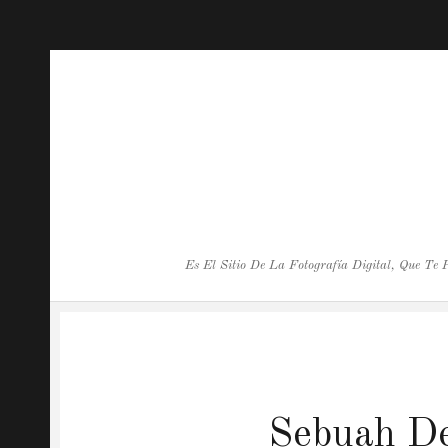
Es El Sitio De La Fotografía Digital, Que Te
Sebuah De