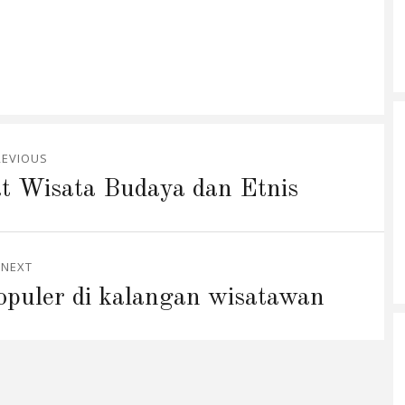
REVIOUS
 Wisata Budaya dan Etnis
NEXT
puler di kalangan wisatawan