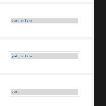
slot online
judi online
slot