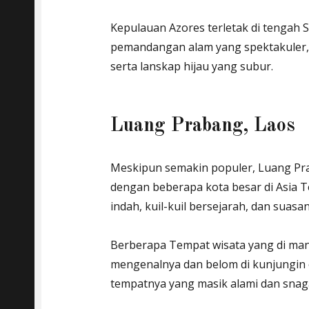
Kepulauan Azores terletak di tengah
pemandangan alam yang spektakuler, 
serta lanskap hijau yang subur.
Luang Prabang, Laos
Meskipun semakin populer, Luang Pr
dengan beberapa kota besar di Asia Te
indah, kuil-kuil bersejarah, dan suas
Berberapa Tempat wisata yang di mana
mengenalnya dan belom di kunjungin or
tempatnya yang masik alami dan snaga