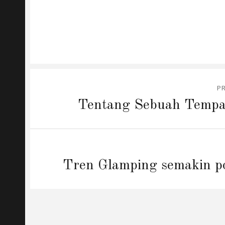
Post
P
navigation
Previous
Tentang Sebuah Tempat
post:
Next
Tren Glamping semakin po
post: