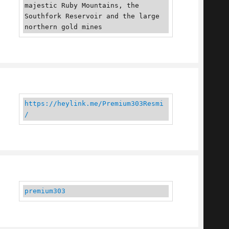
majestic Ruby Mountains, the 
Southfork Reservoir and the large 
northern gold mines
https://heylink.me/Premium303Resmi
/
premium303