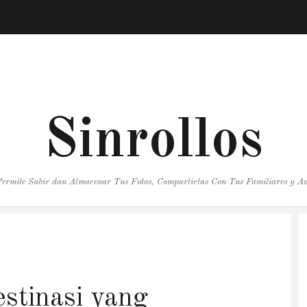
Sinrollos
 Permite Subir dan Almacenar Tus Fotos, Compartirlas Con Tus Familiares y A
stinasi yang