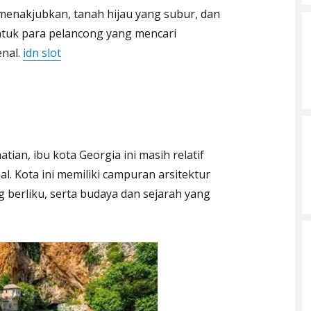
enakjubkan, tanah hijau yang subur, dan
untuk para pelancong yang mencari
enal.
idn slot
an, ibu kota Georgia ini masih relatif
l. Kota ini memiliki campuran arsitektur
g berliku, serta budaya dan sejarah yang