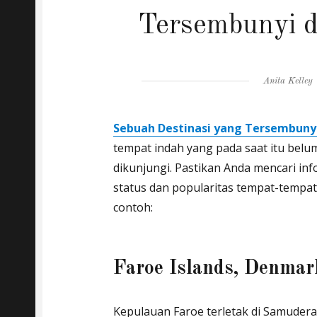
Tersembunyi d
Author
Anita Kelley
Sebuah Destinasi yang Tersembuny
tempat indah yang pada saat itu belum
dikunjungi. Pastikan Anda mencari inf
status dan popularitas tempat-tempat
contoh:
Faroe Islands, Denmar
Kepulauan Faroe terletak di Samudera 