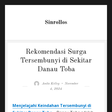
Sinrollos
Rekomendasi Surga
Tersembunyi di Sekitar
Danau Toba
Author
Posted
Anita Kelley
November
on
4, 2024
Menjelajahi Keindahan Tersembunyi di