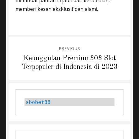
membuat pantai ini jauh dari keramaian,
memberi kesan eksklusif dan alami.
Post
PREVIOUS
navigation
Previous
Keunggulan Premium303 Slot
post:
Terpopuler di Indonesia di 2023
sbobet88