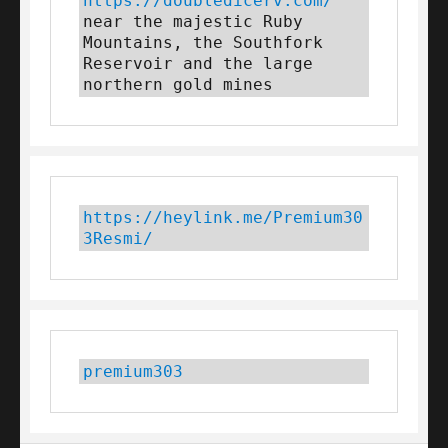
https://doubledicerv.com/
near the majestic Ruby 
Mountains, the Southfork 
Reservoir and the large 
northern gold mines
https://heylink.me/Premium30
3Resmi/
premium303