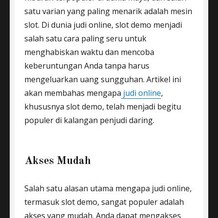
satu varian yang paling menarik adalah mesin
slot. Di dunia judi online, slot demo menjadi
salah satu cara paling seru untuk
menghabiskan waktu dan mencoba
keberuntungan Anda tanpa harus
mengeluarkan uang sungguhan. Artikel ini
akan membahas mengapa
judi online
,
khususnya slot demo, telah menjadi begitu
populer di kalangan penjudi daring.
Akses Mudah
Salah satu alasan utama mengapa judi online,
termasuk slot demo, sangat populer adalah
akses yang mudah. Anda dapat mengakses