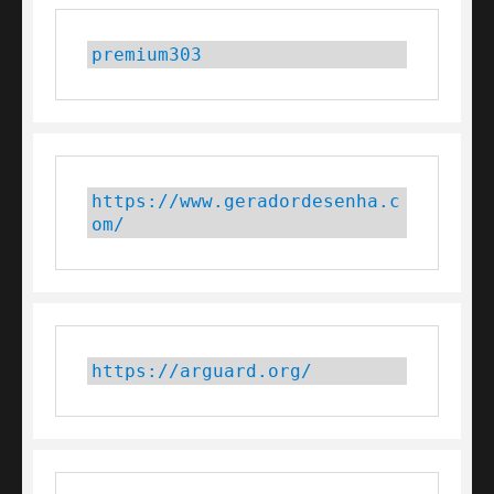
premium303
https://www.geradordesenha.c
om/
https://arguard.org/