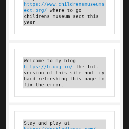
https://www.childrensmuseums
ect.org/
 where to go 
childrens museum sect this 
year
Welcome to my blog 
https://bloog.io/
 The full 
version of this site and try 
hard refreshing this page to 
fix the error.
Stay and play at 