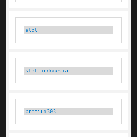
slot
slot indonesia
premium303