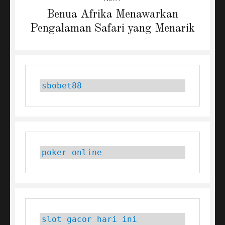
Next
Benua Afrika Menawarkan
post:
Pengalaman Safari yang Menarik
sbobet88
poker online
slot gacor hari ini