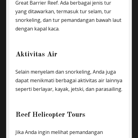
Great Barrier Reef. Ada berbagai jenis tur
yang ditawarkan, termasuk tur selam, tur
snorkeling, dan tur pemandangan bawah laut
dengan kapal kaca.
Aktivitas Air
Selain menyelam dan snorkeling, Anda juga
dapat menikmati berbagai aktivitas air lainnya
seperti berlayar, kayak, jetski, dan parasailing.
Reef Helicopter Tours
Jika Anda ingin melihat pemandangan