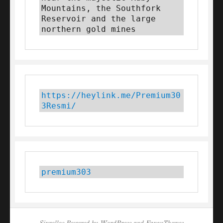
Mountains, the Southfork 
Reservoir and the large 
northern gold mines
https://heylink.me/Premium30
3Resmi/
premium303