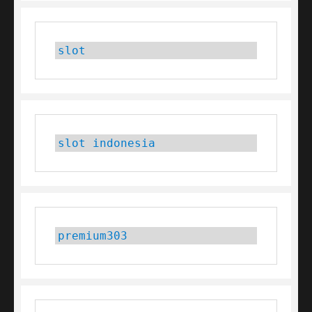
slot
slot indonesia
premium303