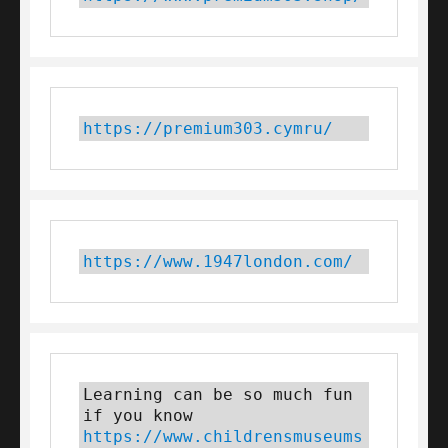
https://premium303.cymru/
https://www.1947london.com/
Learning can be so much fun 
if you know 
https://www.childrensmuseums