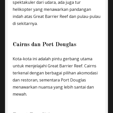
spektakuler dari udara, ada juga tur
helikopter yang menawarkan pandangan
indah atas Great Barrier Reef dan pulau-pulau
di sekitarnya.
Cairns dan Port Douglas
Kota-kota ini adalah pintu gerbang utama
untuk menjelajahi Great Barrier Reef. Cairns
terkenal dengan berbagai pilihan akomodasi
dan restoran, sementara Port Douglas
menawarkan nuansa yang lebih santai dan
mewah.