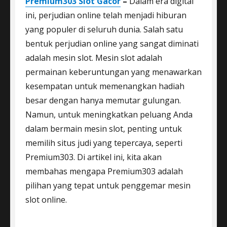
Premium303 Slot Gacor
–
Dalam era digital
ini, perjudian online telah menjadi hiburan
yang populer di seluruh dunia. Salah satu
bentuk perjudian online yang sangat diminati
adalah mesin slot. Mesin slot adalah
permainan keberuntungan yang menawarkan
kesempatan untuk memenangkan hadiah
besar dengan hanya memutar gulungan.
Namun, untuk meningkatkan peluang Anda
dalam bermain mesin slot, penting untuk
memilih situs judi yang tepercaya, seperti
Premium303. Di artikel ini, kita akan
membahas mengapa Premium303 adalah
pilihan yang tepat untuk penggemar mesin
slot online.