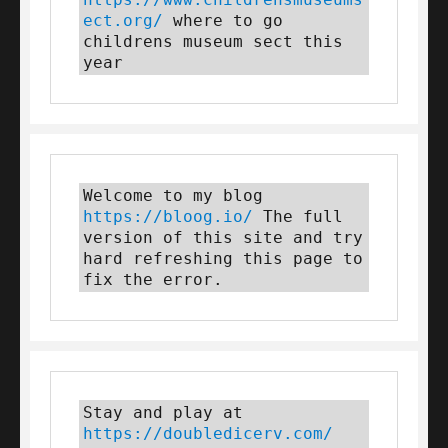
ect.org/
 where to go 
childrens museum sect this 
year
Welcome to my blog 
https://bloog.io/
 The full 
version of this site and try 
hard refreshing this page to 
fix the error.
Stay and play at 
https://doubledicerv.com/