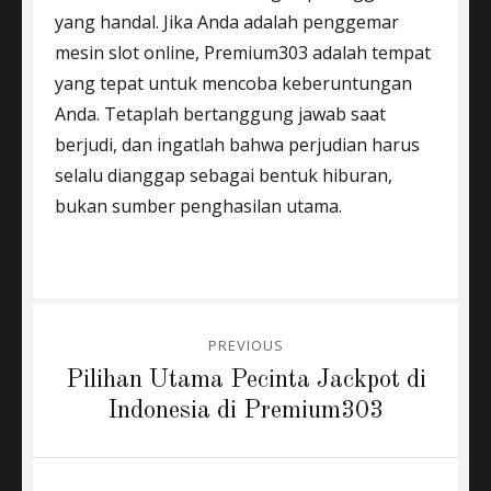
yang handal. Jika Anda adalah penggemar
mesin slot online, Premium303 adalah tempat
yang tepat untuk mencoba keberuntungan
Anda. Tetaplah bertanggung jawab saat
berjudi, dan ingatlah bahwa perjudian harus
selalu dianggap sebagai bentuk hiburan,
bukan sumber penghasilan utama.
Post
PREVIOUS
navigation
Previous
Pilihan Utama Pecinta Jackpot di
post:
Indonesia di Premium303