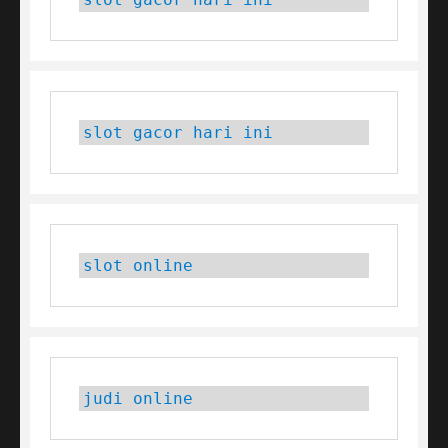
slot gacor hari ini
slot online
judi online