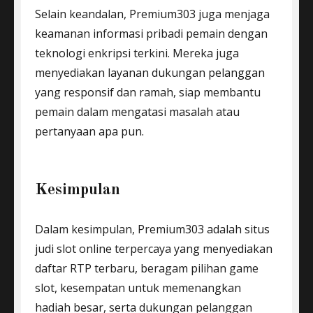
Selain keandalan, Premium303 juga menjaga
keamanan informasi pribadi pemain dengan
teknologi enkripsi terkini. Mereka juga
menyediakan layanan dukungan pelanggan
yang responsif dan ramah, siap membantu
pemain dalam mengatasi masalah atau
pertanyaan apa pun.
Kesimpulan
Dalam kesimpulan, Premium303 adalah situs
judi slot online terpercaya yang menyediakan
daftar RTP terbaru, beragam pilihan game
slot, kesempatan untuk memenangkan
hadiah besar, serta dukungan pelanggan