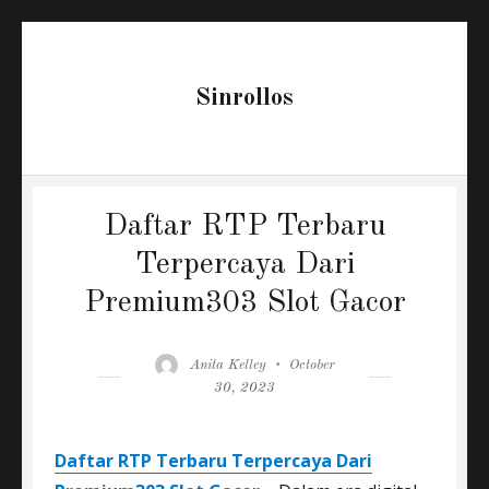
Sinrollos
Daftar RTP Terbaru
Terpercaya Dari
Premium303 Slot Gacor
Author
Posted
Anita Kelley
October
on
30, 2023
Daftar RTP Terbaru Terpercaya Dari