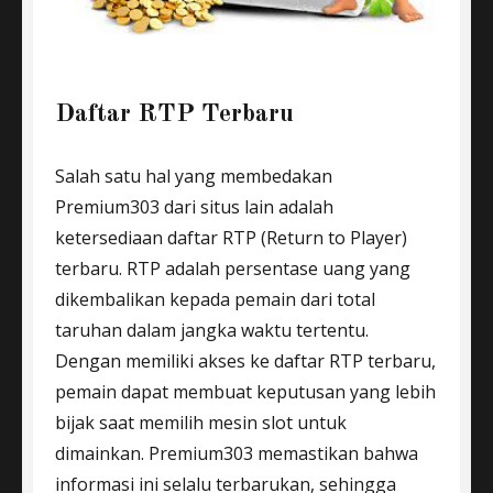
Daftar RTP Terbaru
Salah satu hal yang membedakan
Premium303 dari situs lain adalah
ketersediaan daftar RTP (Return to Player)
terbaru. RTP adalah persentase uang yang
dikembalikan kepada pemain dari total
taruhan dalam jangka waktu tertentu.
Dengan memiliki akses ke daftar RTP terbaru,
pemain dapat membuat keputusan yang lebih
bijak saat memilih mesin slot untuk
dimainkan. Premium303 memastikan bahwa
informasi ini selalu terbarukan, sehingga