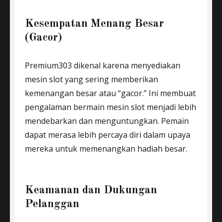
Kesempatan Menang Besar
(Gacor)
Premium303 dikenal karena menyediakan
mesin slot yang sering memberikan
kemenangan besar atau “gacor.” Ini membuat
pengalaman bermain mesin slot menjadi lebih
mendebarkan dan menguntungkan. Pemain
dapat merasa lebih percaya diri dalam upaya
mereka untuk memenangkan hadiah besar.
Keamanan dan Dukungan
Pelanggan