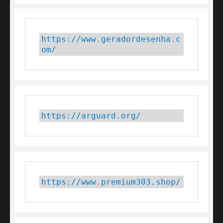
https://www.geradordesenha.c
om/
https://arguard.org/
https://www.premium303.shop/