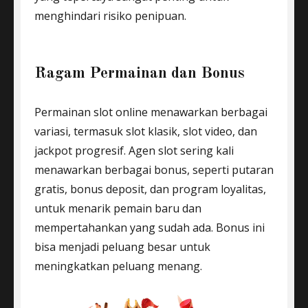
menghindari risiko penipuan.
Ragam Permainan dan Bonus
Permainan slot online menawarkan berbagai
variasi, termasuk slot klasik, slot video, dan
jackpot progresif. Agen slot sering kali
menawarkan berbagai bonus, seperti putaran
gratis, bonus deposit, dan program loyalitas,
untuk menarik pemain baru dan
mempertahankan yang sudah ada. Bonus ini
bisa menjadi peluang besar untuk
meningkatkan peluang menang.