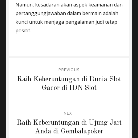
Namun, kesadaran akan aspek keamanan dan
pertanggungjawaban dalam bermain adalah
kunci untuk menjaga pengalaman judi tetap
positif.
Post
PREVIOUS
navigation
Previous
Raih Keberuntungan di Dunia Slot
post:
Gacor di IDN Slot
NEXT
Next
Raih Keberuntungan di Ujung Jari
post:
Anda di Gembalapoker