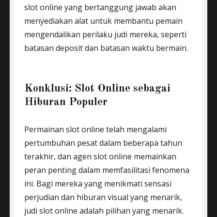
slot online yang bertanggung jawab akan
menyediakan alat untuk membantu pemain
mengendalikan perilaku judi mereka, seperti
batasan deposit dan batasan waktu bermain.
Konklusi: Slot Online sebagai
Hiburan Populer
Permainan slot online telah mengalami
pertumbuhan pesat dalam beberapa tahun
terakhir, dan agen slot online memainkan
peran penting dalam memfasilitasi fenomena
ini. Bagi mereka yang menikmati sensasi
perjudian dan hiburan visual yang menarik,
judi slot online adalah pilihan yang menarik.