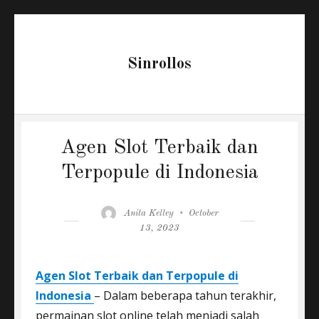
Sinrollos
Agen Slot Terbaik dan
Terpopule di Indonesia
Author
Posted
Anita Kelley
October
on
13, 2023
Agen Slot Terbaik dan Terpopule di
Indonesia
– Dalam beberapa tahun terakhir,
permainan slot online telah menjadi salah