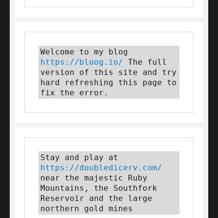
Welcome to my blog 
https://bloog.io/
 The full 
version of this site and try 
hard refreshing this page to 
fix the error.
Stay and play at 
https://doubledicerv.com/
near the majestic Ruby 
Mountains, the Southfork 
Reservoir and the large 
northern gold mines