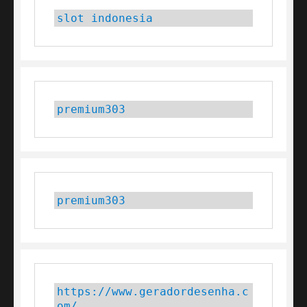
slot indonesia
premium303
premium303
https://www.geradordesenha.c
om/