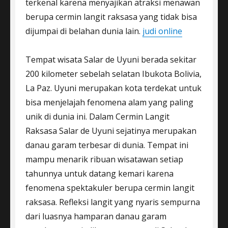
terkenal karena menyajikan atraksi menawan
berupa cermin langit raksasa yang tidak bisa
dijumpai di belahan dunia lain.
judi online
Tempat wisata Salar de Uyuni berada sekitar
200 kilometer sebelah selatan Ibukota Bolivia,
La Paz. Uyuni merupakan kota terdekat untuk
bisa menjelajah fenomena alam yang paling
unik di dunia ini. Dalam Cermin Langit
Raksasa Salar de Uyuni sejatinya merupakan
danau garam terbesar di dunia. Tempat ini
mampu menarik ribuan wisatawan setiap
tahunnya untuk datang kemari karena
fenomena spektakuler berupa cermin langit
raksasa. Refleksi langit yang nyaris sempurna
dari luasnya hamparan danau garam