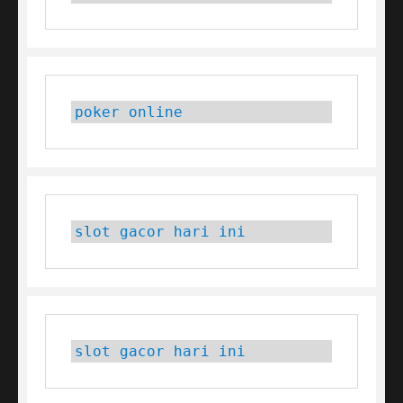
poker online
slot gacor hari ini
slot gacor hari ini