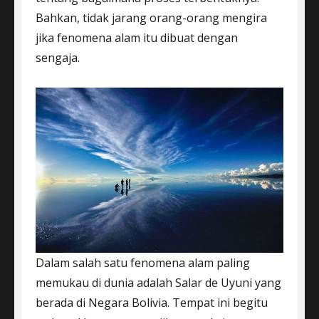
Bahkan, tidak jarang orang-orang mengira
jika fenomena alam itu dibuat dengan
sengaja.
Dalam salah satu fenomena alam paling
memukau di dunia adalah Salar de Uyuni yang
berada di Negara Bolivia. Tempat ini begitu