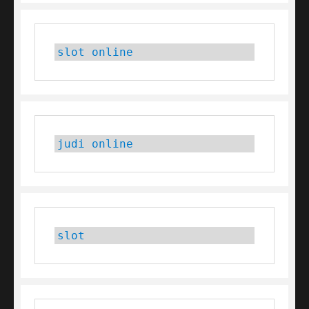
slot online
judi online
slot