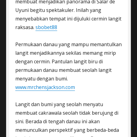
membuat menjadikan panorama di Salar de
Uyuni begitu spektakuler. Inilah yang
menyebabkan tempat ini dijuluki cermin langit
raksasa.
sbobet88
Permukaan danau yang mampu memantulkan
langit menjadikannya sekilas memang mirip
dengan cermin. Pantulan langit biru di
permukaan danau membuat seolah langit
menyatu dengan bumi.
www.mrchensjackson.com
Langit dan bumi yang seolah menyatu
membuat cakrawala seolah tidak berujung di
sini. Berada di tengah danau ini akan
memunculkan perspektif yang berbeda-beda