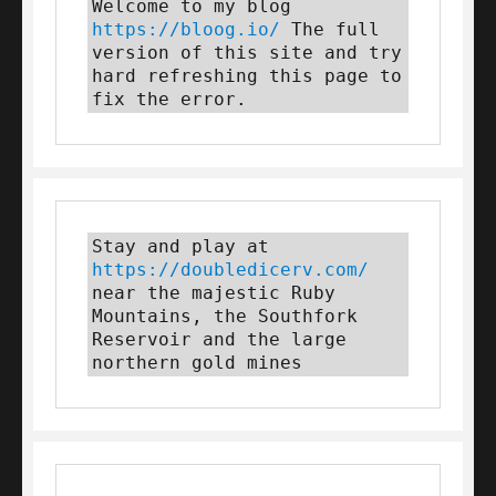
Welcome to my blog 
https://bloog.io/
 The full 
version of this site and try 
hard refreshing this page to 
fix the error.
Stay and play at 
https://doubledicerv.com/
near the majestic Ruby 
Mountains, the Southfork 
Reservoir and the large 
northern gold mines