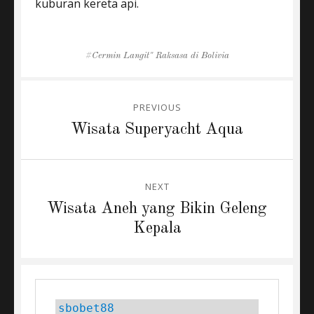
kuburan kereta api.
Tags
Cermin Langit" Raksasa di Bolivia
Post
PREVIOUS
navigation
Previous
Wisata Superyacht Aqua
post:
NEXT
Next
Wisata Aneh yang Bikin Geleng
post:
Kepala
sbobet88